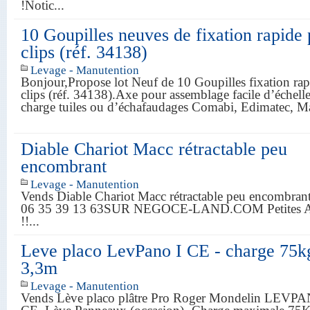
!Notic...
10 Goupilles neuves de fixation rapide 
clips (réf. 34138)
Levage - Manutention
Bonjour,Propose lot Neuf de 10 Goupilles fixation rap
clips (réf. 34138).Axe pour assemblage facile d’échel
charge tuiles ou d’échafaudages Comabi, Edimatec, 
Diable Chariot Macc rétractable peu
encombrant
Levage - Manutention
Vends Diable Chariot Macc rétractable peu encombrant.
06 35 39 13 63SUR NEGOCE-LAND.COM Petites A
!!...
Leve placo LevPano I CE - charge 75k
3,3m
Levage - Manutention
Vends Lève placo plâtre Pro Roger Mondelin LEVPA