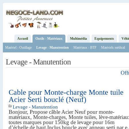
Accueil
Outils - Matériaux
Multimédia
Equipements
Véhi
Matériel - Outillage
Levage - Manutention
Matériaux - BTP
Matériels médical
Levage - Manutention
Off
Cable pour Monte-charge Monte tuile
Acier Serti bouclé (Neuf)
Levage - Manutention
Bonjour, Propose câble Acier Neuf pour monte-
matériaux, Monte-charges, Monte tuiles, lève-matériau
toutes marques pour 150kg de levage pour 16m
d’échelle de haut.Inclus boucle avec anneau serti par 