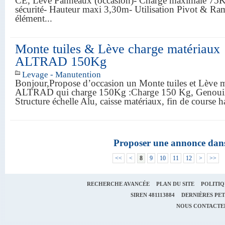
CE, Lève Panneaux (occasion)- Charge maximale 75Kg
sécurité- Hauteur maxi 3,30m- Utilisation Pivot & R
élément...
Monte tuiles & Lève charge matériaux
ALTRAD 150Kg
Levage - Manutention
Bonjour,Propose d’occasion un Monte tuiles et Lève 
ALTRAD qui charge 150Kg :Charge 150 Kg, Genouill
Structure échelle Alu, caisse matériaux, fin de course 
Proposer une annonce dan
<<
<
8
9
10
11
12
>
>>
RECHERCHE AVANCÉE
PLAN DU SITE
POLITIQ
SIREN
481113884
DERNIÈRES PET
NOUS CONTACTE