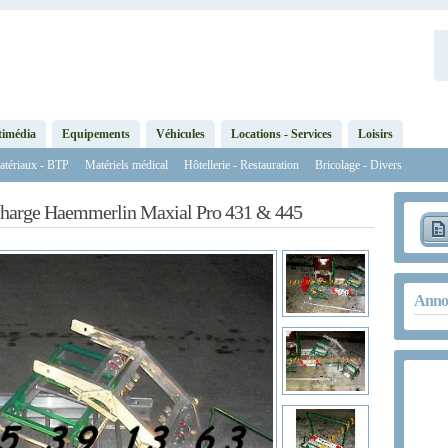
timédia
Equipements
Véhicules
Locations - Services
Loisirs
tériaux - BTP
Matériels médical
Hôtellerie - Restauration
Bricolage - Divers
 charge Haemmerlin Maxial Pro 431 & 445
Annon