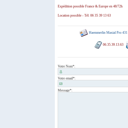
Expédition possible France & Europe en 48/72h
Location possible - Tél: 06 35 39 13 63
Haemmerlin Maxial Pro 431
06.35.39.13.63
Votre Nom
*:
Votre email
*:
Message
*: