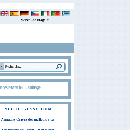
Select Language
▼
ces Matériel - Outillage
N E G O C E - L A N D . C O M
Annuaire Gratuit des meilleurs sites