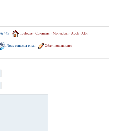
 & 445
Toulouse - Colomiers - Montauban - Auch - Albi
Nous contacter email
Gérer mon annonce