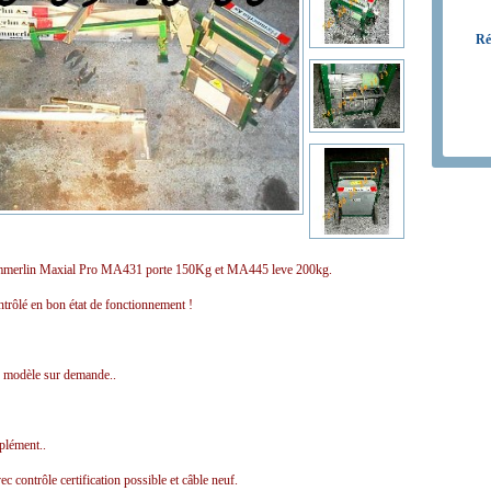
Ré
emmerlin Maxial Pro MA431 porte 150Kg et MA445 leve 200kg.
ntrôlé en bon état de fonctionnement !
re modèle sur demande..
plément..
c contrôle certification possible et câble neuf.