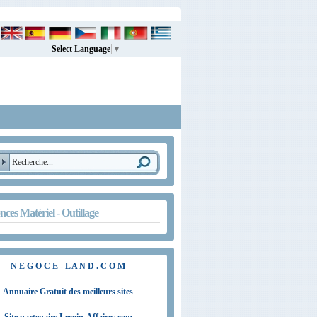
Select Language
▼
ces Matériel - Outillage
N E G O C E - L A N D . C O M
Annuaire Gratuit des meilleurs sites