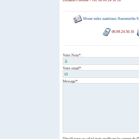
Monte tuiles matériaux Haemmerlin M
06.09.24.50.16
Votre Nom
*:
Votre email
*:
Message
*:
Désolé pour ce calcul mais quelle est la somme de
(