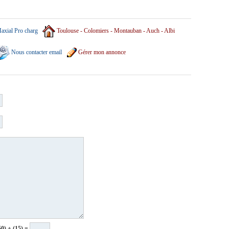
axial Pro charg
Toulouse - Colomiers - Montauban - Auch - Albi
Nous contacter email
Gérer mon annonce
50) + (15) =