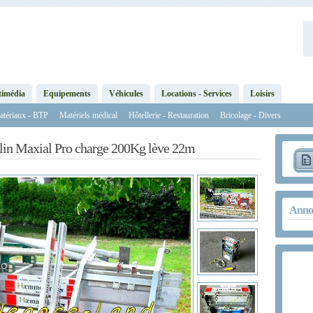
timédia
Equipements
Véhicules
Locations - Services
Loisirs
tériaux - BTP
Matériels médical
Hôtellerie - Restauration
Bricolage - Divers
lin Maxial Pro charge 200Kg lève 22m
Annon