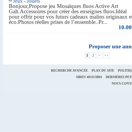
Jeux - Jouets
Bonjour,Propose jeu Mosaïques fluos Active Art
Galt.Accessoires pour créer des enseignes fluos.Idéal
pour offrir pour vos futurs cadeaux malins originaux e
éco.Photos réelles prises de l’ensemble..Pr...
10.00
Proposer une ann
1
2
>
>>
RECHERCHE AVANCÉE
PLAN DU SITE
POLITIQ
SIREN
481113884
DERNIÈRES PET
NOUS CONT