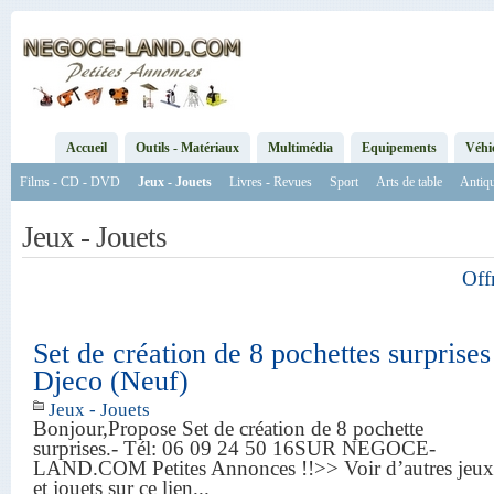
Accueil
Outils - Matériaux
Multimédia
Equipements
Véhi
Films - CD - DVD
Jeux - Jouets
Livres - Revues
Sport
Arts de table
Antiqu
Jeux - Jouets
Off
Set de création de 8 pochettes surprises
Djeco (Neuf)
Jeux - Jouets
Bonjour,Propose Set de création de 8 pochette
surprises.- Tél: 06 09 24 50 16SUR NEGOCE-
LAND.COM Petites Annonces !!>> Voir d’autres jeux
et jouets sur ce lien...