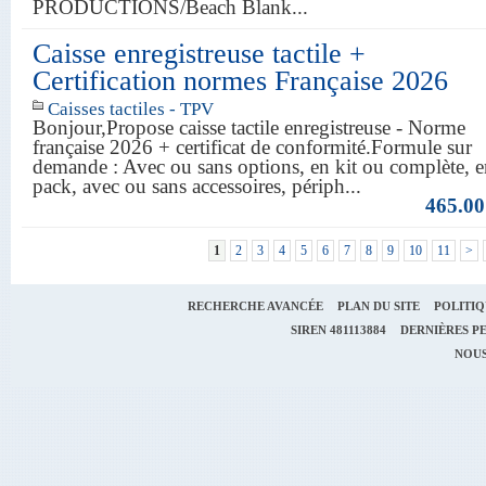
PRODUCTIONS/Beach Blank...
Caisse enregistreuse tactile +
Certification normes Française 2026
Caisses tactiles - TPV
Bonjour,Propose caisse tactile enregistreuse - Norme
française 2026 + certificat de conformité.Formule sur
demande : Avec ou sans options, en kit ou complète, 
pack, avec ou sans accessoires, périph...
465.00
1
2
3
4
5
6
7
8
9
10
11
>
RECHERCHE AVANCÉE
PLAN DU SITE
POLITIQ
SIREN
481113884
DERNIÈRES PE
NOUS