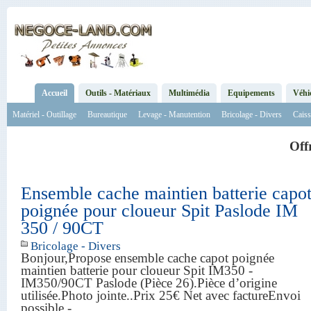
Accueil
Outils - Matériaux
Multimédia
Equipements
Véhi
Matériel - Outillage
Bureautique
Levage - Manutention
Bricolage - Divers
Caiss
Off
Ensemble cache maintien batterie capo
poignée pour cloueur Spit Paslode IM
350 / 90CT
Bricolage - Divers
Bonjour,Propose ensemble cache capot poignée
maintien batterie pour cloueur Spit IM350 -
IM350/90CT Paslode (Pièce 26).Pièce d’origine
utilisée.Photo jointe..Prix 25€ Net avec factureEnvoi
possible - ...