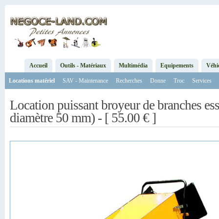
Accueil
Outils - Matériaux
Multimédia
Equipements
Véhi
Locations matériel
SAV - Maintenance
Recherches
Donne
Troc
Services
Location puissant broyeur de branches es
diamètre 50 mm) - [ 55.00 € ]