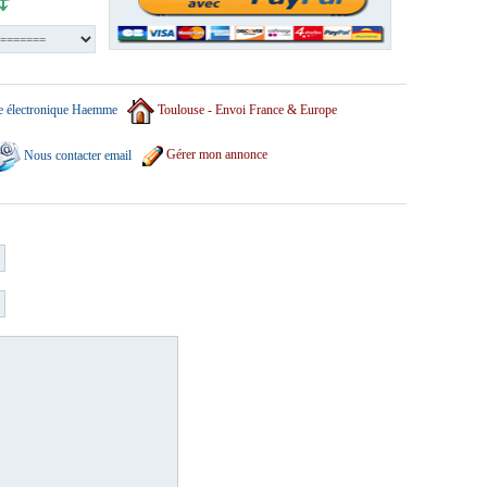
e électronique Haemme
Toulouse - Envoi France & Europe
Nous contacter email
Gérer mon annonce