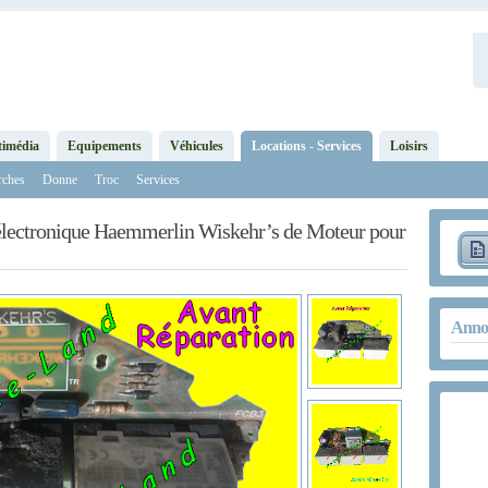
timédia
Equipements
Véhicules
Locations - Services
Loisirs
rches
Donne
Troc
Services
électronique Haemmerlin Wiskehr’s de Moteur pour
Annon