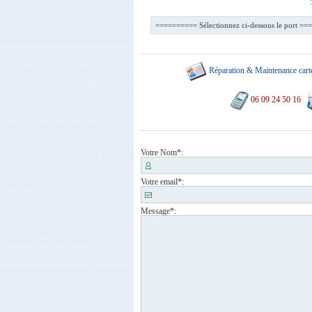
Réparation & Maintenance cart
06 09 24 50 16
Votre Nom
*:
Votre email
*:
Message
*: