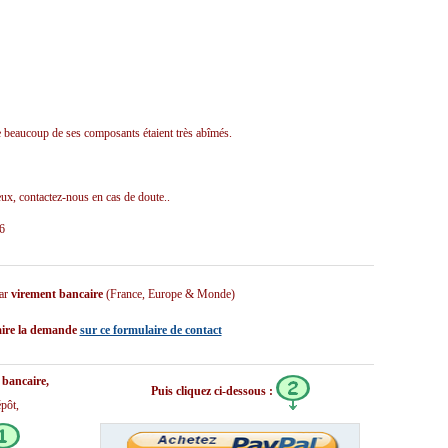
e beaucoup de ses composants étaient très abîmés.
ux, contactez-nous en cas de doute..
16
ar
virement bancaire
(France, Europe & Monde)
faire la demande
sur ce formulaire de contact
bancaire,
Puis cliquez ci-dessous :
pôt,