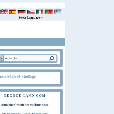
Select Language
▼
ces Matériel - Outillage
N E G O C E - L A N D . C O M
Annuaire Gratuit des meilleurs sites