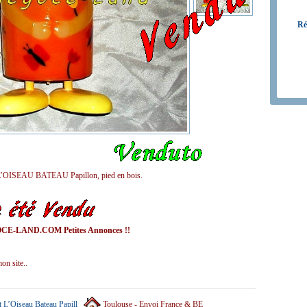
Ré
r L’OISEAU BATEAU Papillon, pied en bois.
E-LAND.COM Petites Annonces !!
on site..
 L’Oiseau Bateau Papill
Toulouse - Envoi France & BE