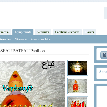
timédia
Equipements
Véhicules
Locations - Services
Loisirs
écoration
Vêtements
Accessoires bébé
’OISEAU BATEAU Papillon
Annon