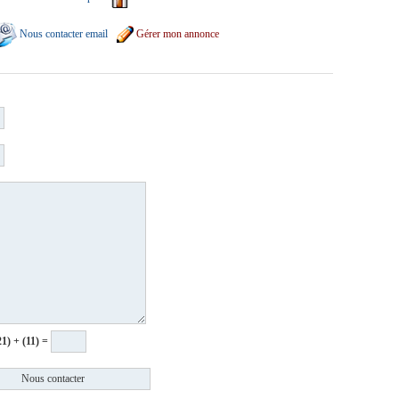
Nous contacter email
Gérer mon annonce
21) + (11) =