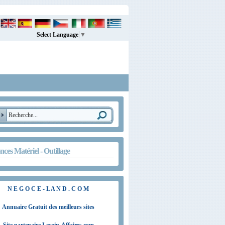
Select Language
▼
ces Matériel - Outillage
N E G O C E - L A N D . C O M
Annuaire Gratuit des meilleurs sites